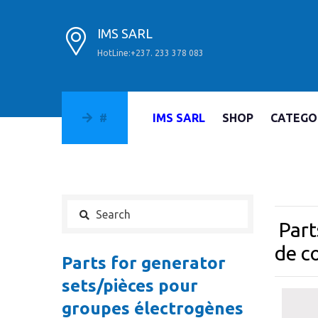
IMS SARL
HotLine:+237. 233 378 083
#
IMS SARL
SHOP
CATEGO
Part
de c
Parts for generator
sets/pièces pour
groupes électrogènes