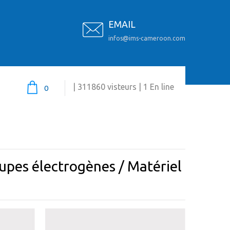
EMAIL
infos@ims-cameroon.com
| 311860 visteurs | 1 En line
0
upes électrogènes / Matériel