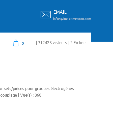
EMAIL
infos@ims-cameroon.com
| 312428 visteurs | 2 En line
0
or sets/pièces pour groupes électrogènes
 couplage
| Vue(s) :
868