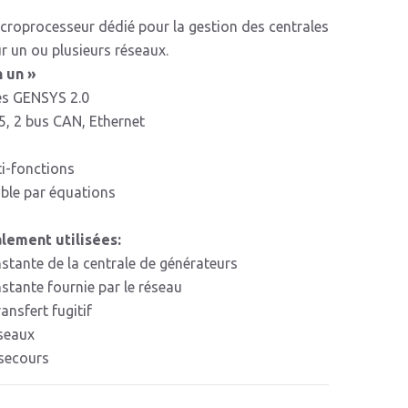
roprocesseur dédié pour la gestion des centrales
r un ou plusieurs réseaux.
 un »
es GENSYS 2.0
85, 2 bus CAN, Ethernet
i-fonctions
le par équations
lement utilisées:
tante de la centrale de générateurs
tante fournie par le réseau
ansfert fugitif
éseaux
secours