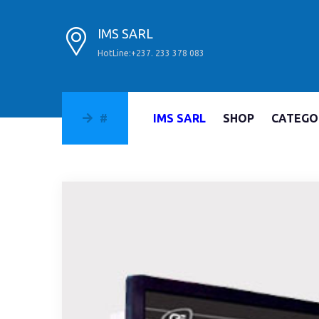
IMS SARL
HotLine:+237. 233 378 083
#
IMS SARL
SHOP
CATEGO