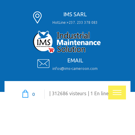
IMS SARL
HotLine:+237. 233 378 083
EMAIL
infos@ims-cameroon.com
| 312686 visteurs | 1 En line
0