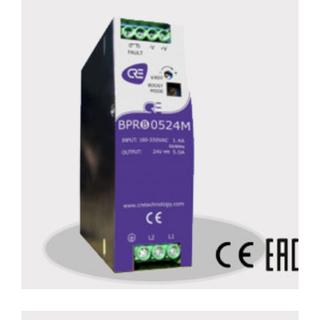
Bprb 0524m
Détails