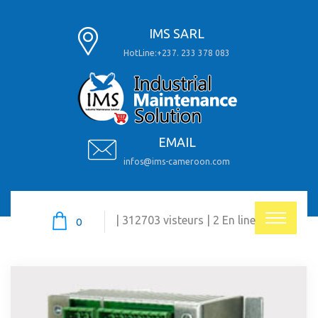
IMS SARL
HotLine:+237. 233 378 083
EMAIL
infos@ims-cameroon.com
| 312703 visteurs | 2 En line
0