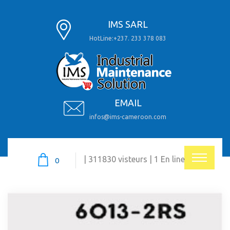
IMS SARL
HotLine:+237. 233 378 083
EMAIL
infos@ims-cameroon.com
| 311830 visteurs | 1 En line
0